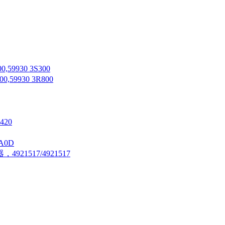
59930 3S300
,59930 3R800
420
A0D
21517/4921517