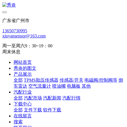
广东省广州市
13650730995
xiuyansensor@163.com
周一至周六9：30~19：00
周末休息
网站首页
秀炎的图文
产品展示
全部
TPMS胎压传感器
传感器/开关
电磁阀/控制阀等
倒
车雷达
空气流量计
喷油嘴
电脑板
其他
汽配行业
全部
汽配市场
汽配新闻
汽配行情
下载中心
全部
文件下载
软件下载
在线留言
搜索