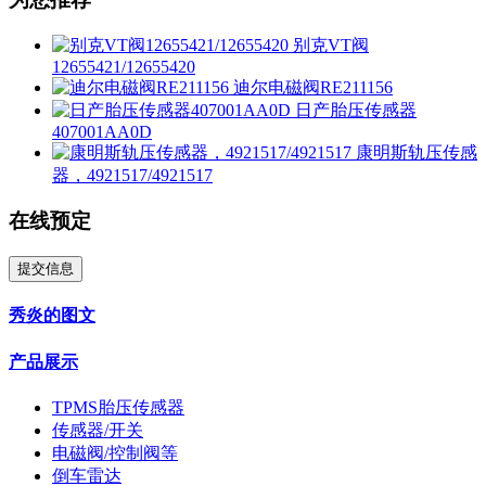
别克VT阀
12655421/12655420
迪尔电磁阀RE211156
日产胎压传感器
407001AA0D
康明斯轨压传感
器，4921517/4921517
在线预定
提交信息
秀炎的图文
产品展示
TPMS胎压传感器
传感器/开关
电磁阀/控制阀等
倒车雷达