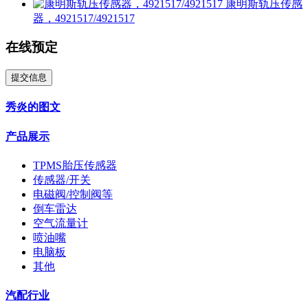
康明斯轨压传感
器，4921517/4921517
在线预定
提交信息
秀炎的图文
产品展示
TPMS胎压传感器
传感器/开关
电磁阀/控制阀等
倒车雷达
空气流量计
喷油嘴
电脑板
其他
汽配行业