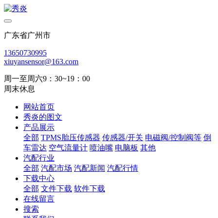
广东省广州市
13650730995
xiuyansensor@163.com
周一至周六9：30~19：00
周末休息
网站首页
秀炎的图文
产品展示
全部
TPMS胎压传感器
传感器/开关
电磁阀/控制阀等
倒
车雷达
空气流量计
喷油嘴
电脑板
其他
汽配行业
全部
汽配市场
汽配新闻
汽配行情
下载中心
全部
文件下载
软件下载
在线留言
搜索