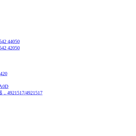
42 44050
42 42050
420
A0D
21517/4921517