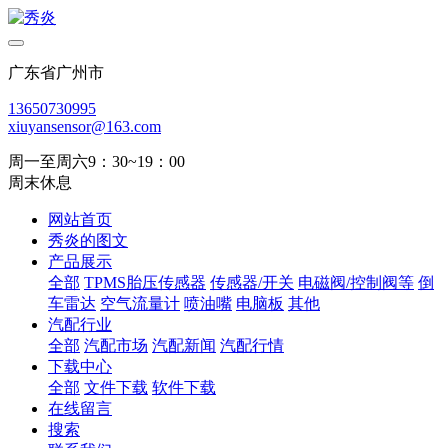
广东省广州市
13650730995
xiuyansensor@163.com
周一至周六9：30~19：00
周末休息
网站首页
秀炎的图文
产品展示
全部
TPMS胎压传感器
传感器/开关
电磁阀/控制阀等
倒
车雷达
空气流量计
喷油嘴
电脑板
其他
汽配行业
全部
汽配市场
汽配新闻
汽配行情
下载中心
全部
文件下载
软件下载
在线留言
搜索