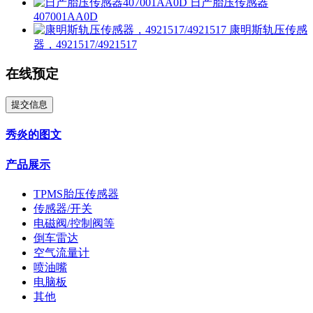
日产胎压传感器
407001AA0D
康明斯轨压传感
器，4921517/4921517
在线预定
提交信息
秀炎的图文
产品展示
TPMS胎压传感器
传感器/开关
电磁阀/控制阀等
倒车雷达
空气流量计
喷油嘴
电脑板
其他