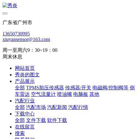
广东省广州市
13650730995
xiuyansensor@163.com
周一至周六9：30~19：00
周末休息
网站首页
秀炎的图文
产品展示
全部
TPMS胎压传感器
传感器/开关
电磁阀/控制阀等
倒
车雷达
空气流量计
喷油嘴
电脑板
其他
汽配行业
全部
汽配市场
汽配新闻
汽配行情
下载中心
全部
文件下载
软件下载
在线留言
搜索