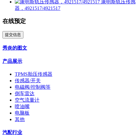
康明斯轨压传感
器，4921517/4921517
在线预定
提交信息
秀炎的图文
产品展示
TPMS胎压传感器
传感器/开关
电磁阀/控制阀等
倒车雷达
空气流量计
喷油嘴
电脑板
其他
汽配行业