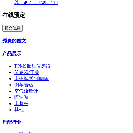
器，4921517/4921517
在线预定
提交信息
秀炎的图文
产品展示
TPMS胎压传感器
传感器/开关
电磁阀/控制阀等
倒车雷达
空气流量计
喷油嘴
电脑板
其他
汽配行业