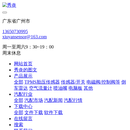
广东省广州市
13650730995
xiuyansensor@163.com
周一至周六9：30~19：00
周末休息
网站首页
秀炎的图文
产品展示
全部
TPMS胎压传感器
传感器/开关
电磁阀/控制阀等
倒
车雷达
空气流量计
喷油嘴
电脑板
其他
汽配行业
全部
汽配市场
汽配新闻
汽配行情
下载中心
全部
文件下载
软件下载
在线留言
搜索