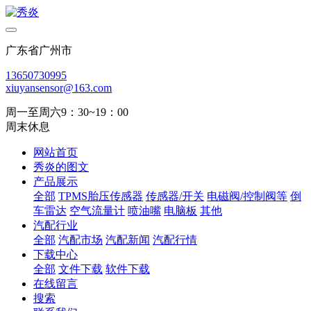
广东省广州市
13650730995
xiuyansensor@163.com
周一至周六9：30~19：00
周末休息
网站首页
秀炎的图文
产品展示
全部
TPMS胎压传感器
传感器/开关
电磁阀/控制阀等
倒
车雷达
空气流量计
喷油嘴
电脑板
其他
汽配行业
全部
汽配市场
汽配新闻
汽配行情
下载中心
全部
文件下载
软件下载
在线留言
搜索