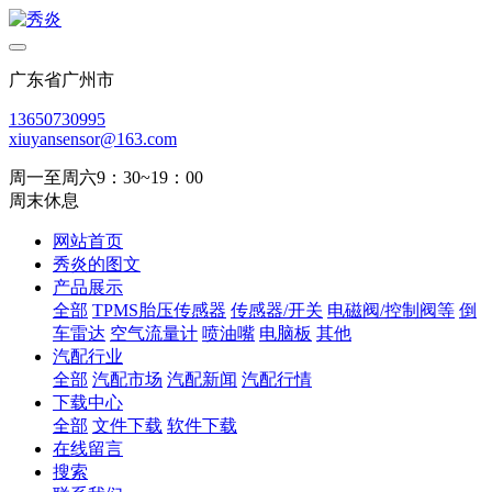
广东省广州市
13650730995
xiuyansensor@163.com
周一至周六9：30~19：00
周末休息
网站首页
秀炎的图文
产品展示
全部
TPMS胎压传感器
传感器/开关
电磁阀/控制阀等
倒
车雷达
空气流量计
喷油嘴
电脑板
其他
汽配行业
全部
汽配市场
汽配新闻
汽配行情
下载中心
全部
文件下载
软件下载
在线留言
搜索