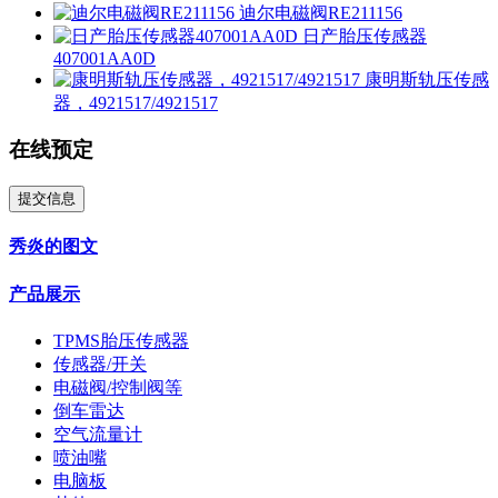
迪尔电磁阀RE211156
日产胎压传感器
407001AA0D
康明斯轨压传感
器，4921517/4921517
在线预定
提交信息
秀炎的图文
产品展示
TPMS胎压传感器
传感器/开关
电磁阀/控制阀等
倒车雷达
空气流量计
喷油嘴
电脑板