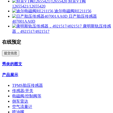
别克VT阀
12655421/12655420
迪尔电磁阀RE211156
日产胎压传感器
407001AA0D
康明斯轨压传感
器，4921517/4921517
在线预定
提交信息
秀炎的图文
产品展示
TPMS胎压传感器
传感器/开关
电磁阀/控制阀等
倒车雷达
空气流量计
喷油嘴