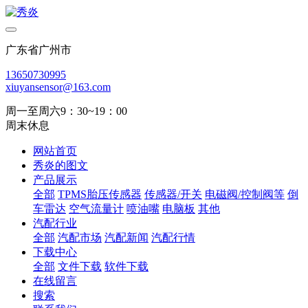
广东省广州市
13650730995
xiuyansensor@163.com
周一至周六9：30~19：00
周末休息
网站首页
秀炎的图文
产品展示
全部
TPMS胎压传感器
传感器/开关
电磁阀/控制阀等
倒
车雷达
空气流量计
喷油嘴
电脑板
其他
汽配行业
全部
汽配市场
汽配新闻
汽配行情
下载中心
全部
文件下载
软件下载
在线留言
搜索