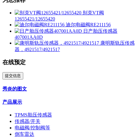
别克VT阀
12655421/12655420
迪尔电磁阀RE211156
日产胎压传感器
407001AA0D
康明斯轨压传感
器，4921517/4921517
在线预定
提交信息
秀炎的图文
产品展示
TPMS胎压传感器
传感器/开关
电磁阀/控制阀等
倒车雷达