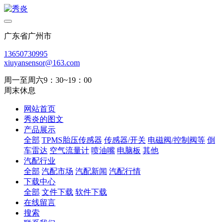
广东省广州市
13650730995
xiuyansensor@163.com
周一至周六9：30~19：00
周末休息
网站首页
秀炎的图文
产品展示
全部
TPMS胎压传感器
传感器/开关
电磁阀/控制阀等
倒
车雷达
空气流量计
喷油嘴
电脑板
其他
汽配行业
全部
汽配市场
汽配新闻
汽配行情
下载中心
全部
文件下载
软件下载
在线留言
搜索