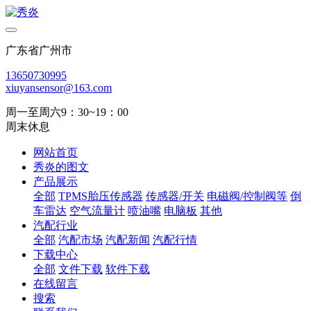
广东省广州市
13650730995
xiuyansensor@163.com
周一至周六9：30~19：00
周末休息
网站首页
秀炎的图文
产品展示
全部
TPMS胎压传感器
传感器/开关
电磁阀/控制阀等
倒
车雷达
空气流量计
喷油嘴
电脑板
其他
汽配行业
全部
汽配市场
汽配新闻
汽配行情
下载中心
全部
文件下载
软件下载
在线留言
搜索