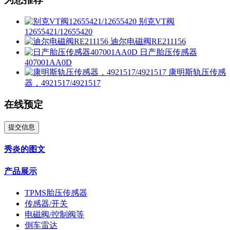
别克VT阀
12655421/12655420
迪尔电磁阀RE211156
日产胎压传感器
407001AA0D
康明斯轨压传感
器，4921517/4921517
在线预定
提交信息
秀炎的图文
产品展示
TPMS胎压传感器
传感器/开关
电磁阀/控制阀等
倒车雷达