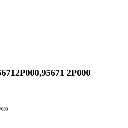
712P000,95671 2P000
P000