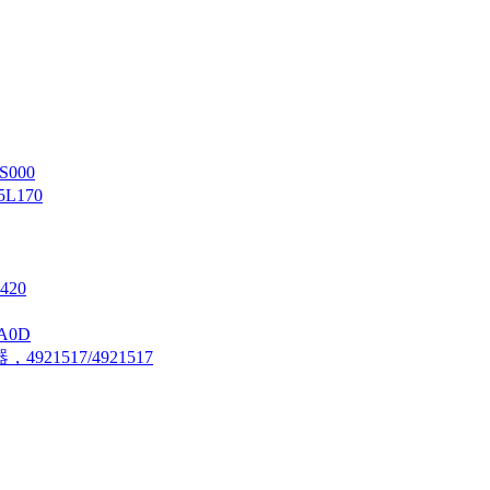
S000
5L170
420
A0D
21517/4921517