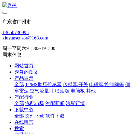
广东省广州市
13650730995
xiuyansensor@163.com
周一至周六9：30~19：00
周末休息
网站首页
秀炎的图文
产品展示
全部
TPMS胎压传感器
传感器/开关
电磁阀/控制阀等
倒
车雷达
空气流量计
喷油嘴
电脑板
其他
汽配行业
全部
汽配市场
汽配新闻
汽配行情
下载中心
全部
文件下载
软件下载
在线留言
搜索