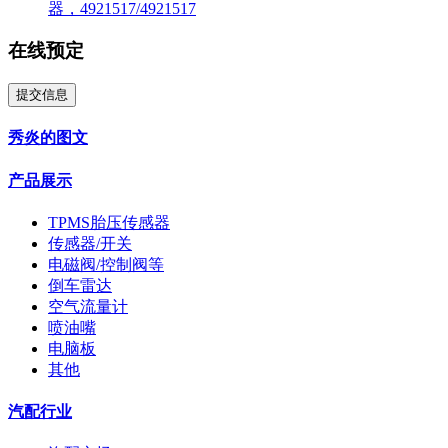
器，4921517/4921517
在线预定
提交信息
秀炎的图文
产品展示
TPMS胎压传感器
传感器/开关
电磁阀/控制阀等
倒车雷达
空气流量计
喷油嘴
电脑板
其他
汽配行业